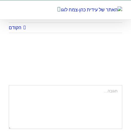
לג
תוכן
הקודם
about idit
השאר תגובה
הערה