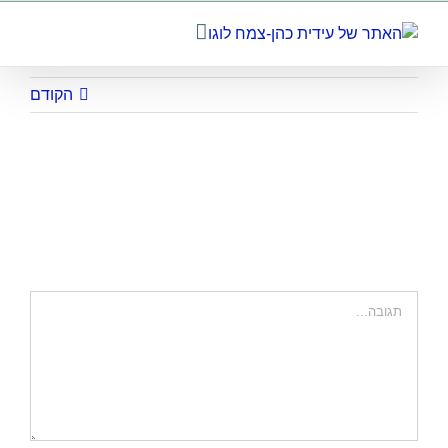
לג
תוכן
הקודם
ifat-rijkmans
השאר תגובה
הערה