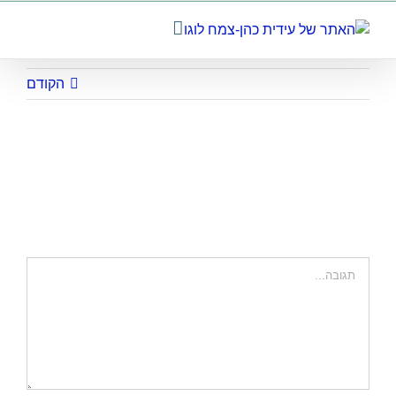
לג
תוכן
הקודם
300X200_button_hitmakdot
השאר תגובה
הערה