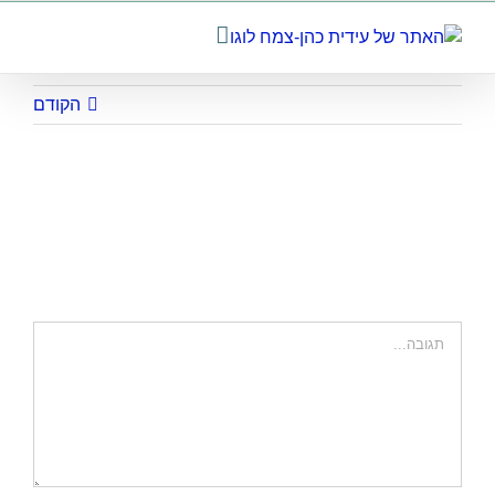
לג
תוכן
הקודם
300X200_button_tipol1_new
השאר תגובה
הערה