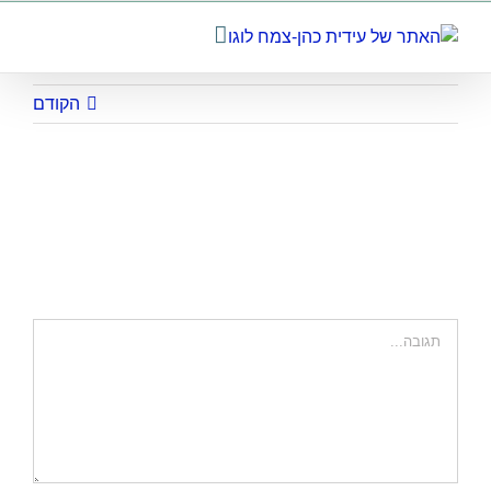
לג
תוכן
הקודם
idit (89)
השאר תגובה
הערה