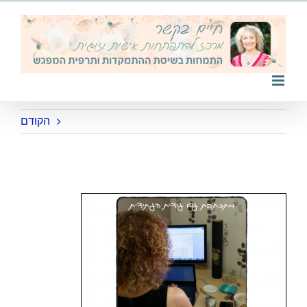
לג
תוכן
הקודם
idit and atidit 1500X1000 with border