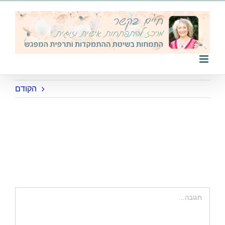
לג
תוכן
הקודם
hava
השאר תגובה
הערה